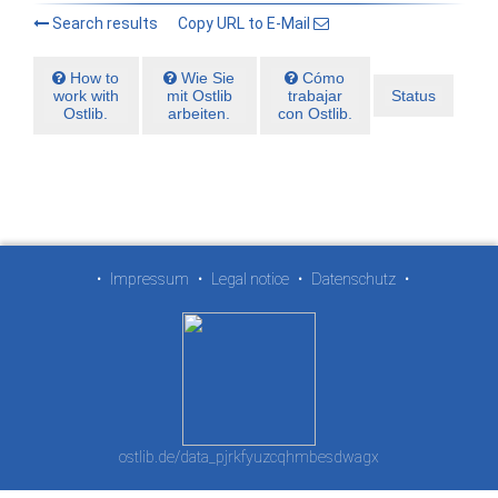
Search results
Copy URL to E-Mail
How to
Wie Sie
Cómo
work with
mit Ostlib
trabajar
Status
Ostlib.
arbeiten.
con Ostlib.
•
Impressum
•
Legal notice
•
Datenschutz
•
ostlib.de/data_pjrkfyuzcqhmbesdwagx