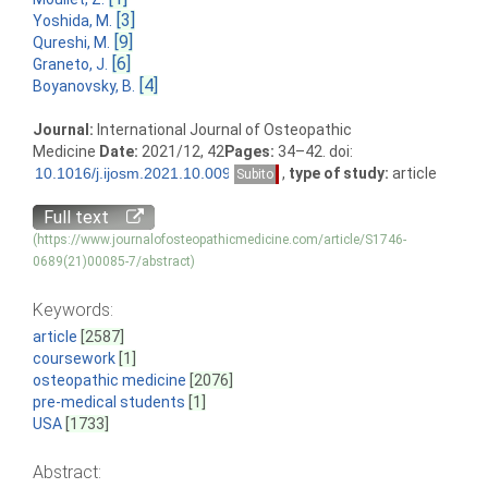
[3]
Yoshida, M.
[9]
Qureshi, M.
[6]
Graneto, J.
[4]
Boyanovsky, B.
Journal:
International Journal of Osteopathic
Medicine
Date:
2021/12, 42
Pages:
34–42. doi:
,
type of study:
article
Subito
Full text
(https://www.journalofosteopathicmedicine.com/article/S1746-
0689(21)00085-7/abstract)
Keywords:
article
[2587]
coursework
[1]
osteopathic medicine
[2076]
pre-medical students
[1]
USA
[1733]
Abstract: