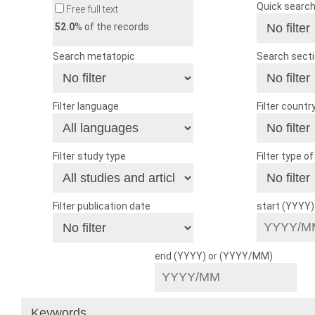
Quick searc
Free full text
52.0
% of the records
Search metatopic
Search sect
Filter language
Filter countr
Filter study type
Filter type o
Filter publication date
start (YYYY
end (YYYY) or (YYYY/MM)