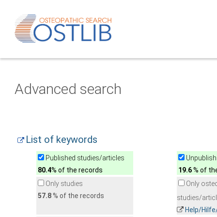
Advanced search
List of keywords
Published studies/articles
Unpublishe
80.4
% of the records
19.6
% of th
Only studies
Only oste
57.8
% of the records
studies/artic
Help/Hilf