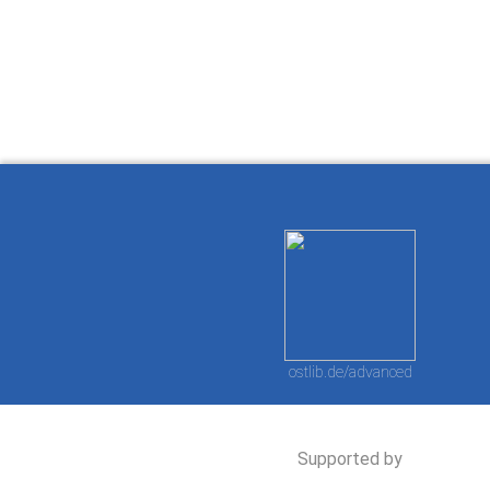
How to work with
Wie Sie mit Ostlib
Cómo
Ostlib.
arbeiten.
con
ostlib.de/advanced
Supported by