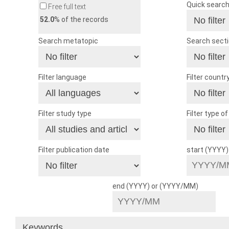
Quick searc
Free full text
52.0
% of the records
Search metatopic
Search sect
Filter language
Filter countr
Filter study type
Filter type o
Filter publication date
start (YYYY
end (YYYY) or (YYYY/MM)