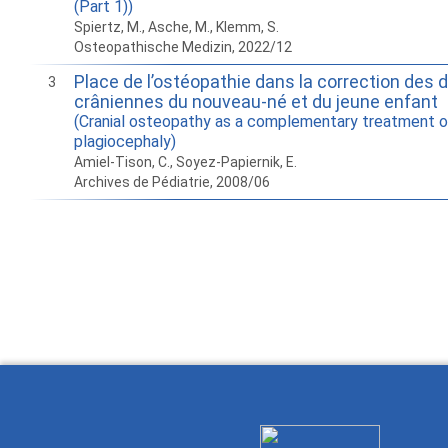
(Part 1))
Spiertz, M., Asche, M., Klemm, S.
Osteopathische Medizin, 2022/12
Place de l’ostéopathie dans la correction des
3
crâniennes du nouveau-né et du jeune enfant
(Cranial osteopathy as a complementary treatment o
plagiocephaly)
Amiel-Tison, C., Soyez-Papiernik, E.
Archives de Pédiatrie, 2008/06
How to work with
Wie Sie mit Ostlib
Cómo
Ostlib.
arbeiten.
con