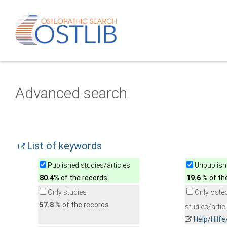
Advanced search
List of keywords
Published studies/articles
Unpublishe
80.4
% of the records
19.6
% of th
Only studies
Only oste
57.8
% of the records
studies/artic
Help/Hilf