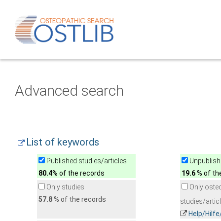
Advanced search
List of keywords
Published studies/articles
Unpublishe
80.4
% of the records
19.6
% of th
Only studies
Only oste
57.8
% of the records
studies/artic
Help/Hilf