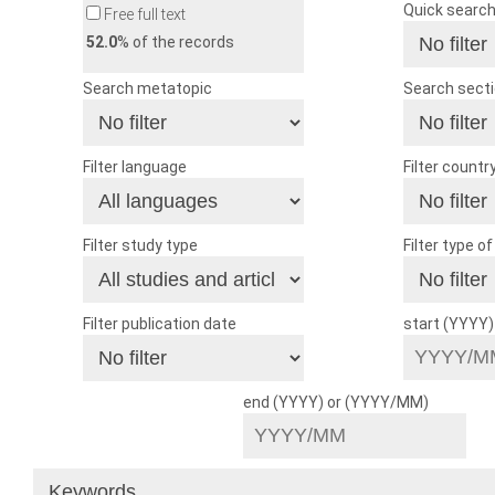
Quick searc
Free full text
52.0
% of the records
Search metatopic
Search sect
Filter language
Filter countr
Filter study type
Filter type o
Filter publication date
start (YYYY
end (YYYY) or (YYYY/MM)