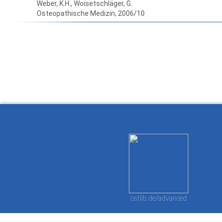
Weber, K.H., Woisetschläger, G.
Osteopathische Medizin, 2006/10
How to work with
Wie Sie mit Ostlib
Cómo
Ostlib.
arbeiten.
con
ostlib.de/advanced