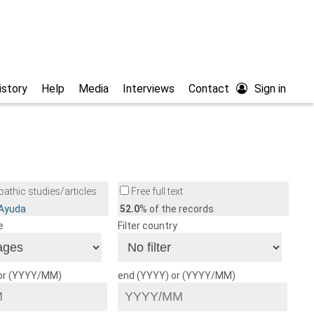
istory
Help
Media
Interviews
Contact
Sign in
athic studies/articles
Free full text
/Ayuda
52.0
% of the records
e
Filter country
 or (YYYY/MM)
end (YYYY) or (YYYY/MM)