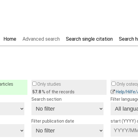
Home
Advanced search
Search single citation
Search h
rticles
Only studies
Only osteop
57.8
% of the records
Help/Hilfe
Search section
Filter languag
Filter publication date
start (YYYY)