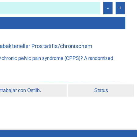
bakterieller Prostatitis/chronischem
is/chronic pelvic pain syndrome (CPPS)? A randomized
rabajar con Ostlib.
Status