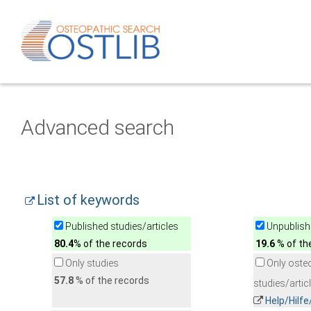
Advanced search
List of keywords
Published studies/articles
Unpublishe
80.4
% of the records
19.6
% of th
Only studies
Only oste
57.8
% of the records
studies/artic
Help/Hilf