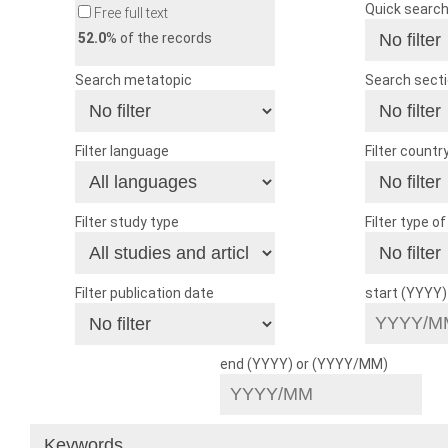
Quick searc
Free full text
52.0
% of the records
Search metatopic
Search sect
Filter language
Filter countr
Filter study type
Filter type o
Filter publication date
start (YYYY
end (YYYY) or (YYYY/MM)