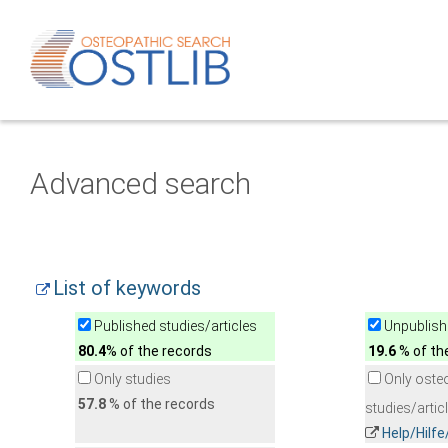
Advanced search
List of keywords
Published studies/articles
Unpublishe
80.4
% of the records
19.6
% of th
Only studies
Only oste
57.8
% of the records
studies/artic
Help/Hilf