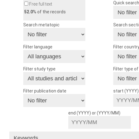
Quick searc
Free full text
52.0
% of the records
Search metatopic
Search sect
Filter language
Filter countr
Filter study type
Filter type o
Filter publication date
start (YYYY
end (YYYY) or (YYYY/MM)